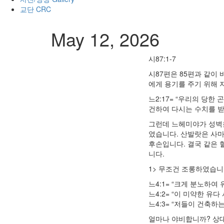
교단 CRC
May 12, 2026
시87:1-7
시87편은 85편과 같이
에게 용기를 주기 위해 
느2:17= “우리의 당
건하여 다시는 수치를 받
그런데 느헤미야가 성벽을
였습니다. 산발랏은 사
후손입니다. 결국 같은 
니다.
1> 무조건 조롱하였습니
느4:1= “크게 분노하여
느4:2= “이 미약한 유
느4:3= “저들이 건축하
얼마나 야비합니까? 상대