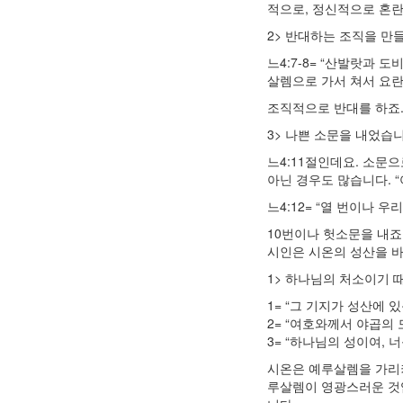
적으로, 정신적으로 혼란
2> 반대하는 조직을 만
느4:7-8= “산발랏과
살렘으로 가서 쳐서 요란
조직적으로 반대를 하죠
3> 나쁜 소문을 내었습니
느4:11절인데요. 소문
아닌 경우도 많습니다. 
느4:12= “열 번이나 
10번이나 헛소문을 내죠
시인은 시온의 성산을 
1> 하나님의 처소이기 
1= “그 기지가 성산에 
2= “여호와께서 야곱의
3= “하나님의 성이여, 
시온은 예루살렘을 가리
루살렘이 영광스러운 것